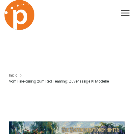
Skip
to
the
Tog
main
Me
content.
Inicio
Vom Fine-tuning zum Red Teaming: Zuverlässige KI Modelle