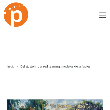
Skip
to
the
Tog
main
Me
content.
Inicio
Del ajuste fino al red teaming: modelos de ia fiables