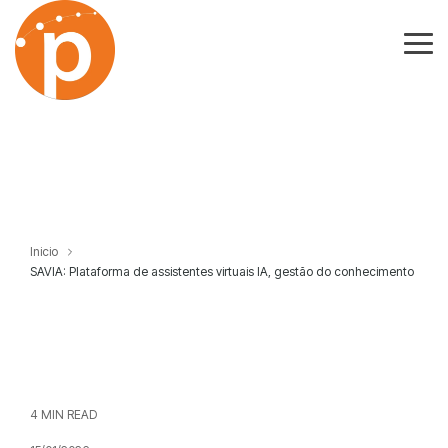
Skip
to
the
Tog
main
Me
content.
Inicio
SAVIA: Plataforma de assistentes virtuais IA, gestão do conhecimento
4 MIN READ