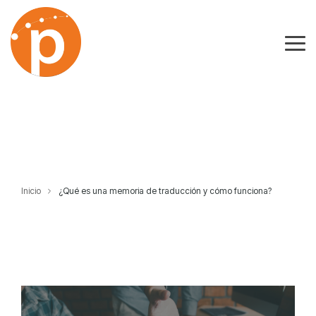
Skip
to
the
Tog
main
Me
content.
Inicio
¿Qué es una memoria de traducción y cómo funciona?