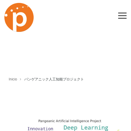
Skip
to
the
Tog
main
Me
content.
Inicio
パンゲアニック人工知能プロジェクト