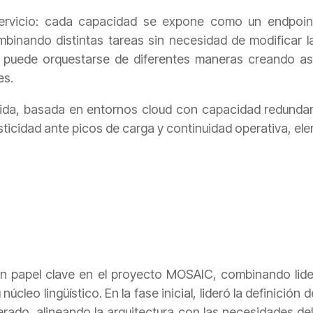
servicio: cada capacidad se expone como un endpoint
mbinando distintas tareas sin necesidad de modificar la
uede orquestarse de diferentes maneras creando así 
des.
brida, basada en entornos cloud con capacidad redunda
lasticidad ante picos de carga y continuidad operativa, e
papel clave en el proyecto MOSAIC, combinando lider
úcleo lingüístico. En la fase inicial, lideró la definición 
rado, alineando la arquitectura con las necesidades del