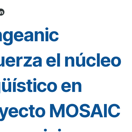
ngeanic
uerza el núcleo
güístico en
oyecto MOSAIC