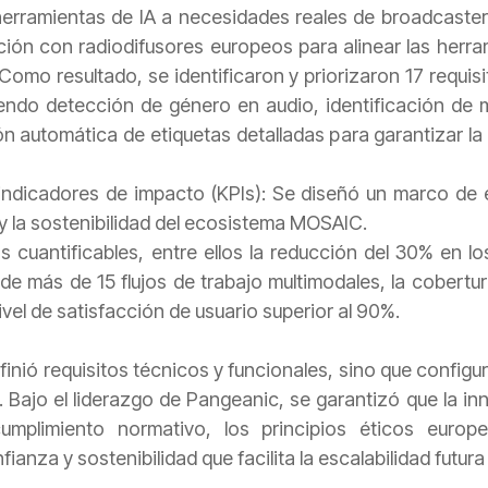
rramientas de IA a necesidades reales de broadcasters
ión con radiodifusores europeos para alinear las herram
omo resultado, se identificaron y priorizaron 17 requisi
uyendo detección de género en audio, identificación de
 automática de etiquetas detalladas para garantizar la
 indicadores de impacto (KPIs): Se diseñó un marco de 
 y la sostenibilidad del ecosistema MOSAIC.
os cuantificables, entre ellos la reducción del 30% en 
 de más de 15 flujos de trabajo multimodales, la cobert
vel de satisfacción de usuario superior al 90%.
inió requisitos técnicos y funcionales, sino que configu
o. Bajo el liderazgo de Pangeanic, se garantizó que la 
mplimiento normativo, los principios éticos europeo
ianza y sostenibilidad que facilita la escalabilidad fut