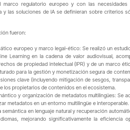
l marco regulatorio europeo y con las necesidades r
 y las soluciones de IA se definieran sobre criterios s
ción fueron:
ático europeo y marco legal-ético: Se realizó un estud
ine Learning en la cadena de valor audiovisual, acom
echos de propiedad intelectual (IPR) y de un marco étic
turado para la gestión y monetización segura de conten
siones clave (incluyendo mitigación de sesgos, transpa
e los propietarios de contenidos en el ecosistema.
mántico y organización de metadatos multilingües: Se 
zar metadatos en un entorno multilingüe e interoperable.
semántica en lenguaje natural y recuperación automáti
 idiomas, mejorando significativamente la eficiencia op