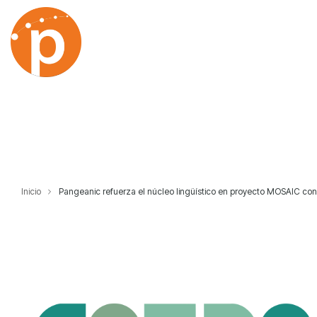
Skip
to
the
main
content.
Inicio
Pangeanic refuerza el núcleo lingüístico en proyecto MOSAIC con