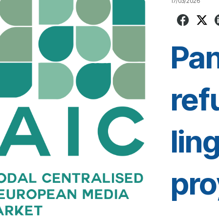
17/03/2026
Pa
ref
lin
pr