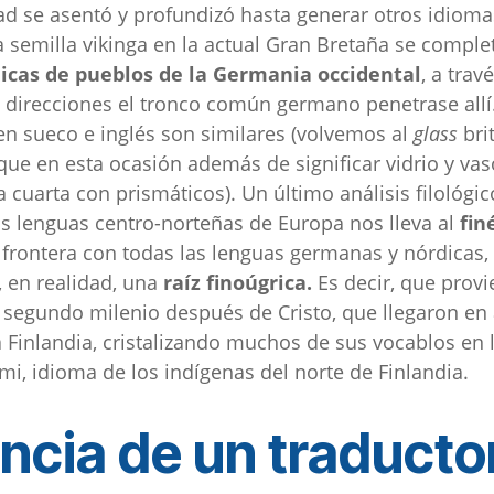
ad se asentó y profundizó hasta generar otros idioma
la semilla vikinga en la actual Gran Bretaña se comple
icas de pueblos de la Germania occidental
, a trav
direcciones el tronco común germano penetrase allí.
n sueco e inglés son similares (volvemos al
glass
bri
e en esta ocasión además de significar vidrio y vaso
 cuarta con prismáticos). Un último análisis filológic
as lenguas centro-norteñas de Europa nos lleva al
fin
frontera con todas las lenguas germanas y nórdicas, 
, en realidad, una
raíz finoúgrica.
Es decir, que prov
 segundo milenio después de Cristo, que llegaron en
 a Finlandia, cristalizando muchos de sus vocablos en 
sámi, idioma de los indígenas del norte de Finlandia.
ncia de un traducto