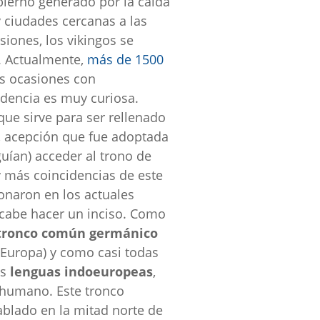
bierno generado por la caída
y ciudades cercanas a las
siones, los vikingos se
. Actualmente,
más de 1500
s ocasiones con
idencia es muy curiosa.
 que sirve para ser rellenado
, acepción que fue adoptada
uían) acceder al trono de
y más coincidencias de este
onaron en los actuales
 cabe hacer un inciso. Como
tronco común germánico
e Europa) y como casi todas
as
lenguas indoeuropeas
,
 humano. Este tronco
ablado en la mitad norte de