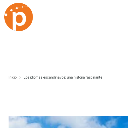
Skip
to
the
main
content.
Inicio
Los idiomas escandinavos: una historia fascinante