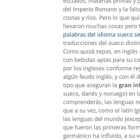
esclavos, materias primas y
del Imperio Romano y la falt
costas y ríos. Pero lo que qu
llevaron muchas cosas pero t
palabras del idioma sueco se 
traducciones del sueco distin
Como quizá sepas, en inglés 
con bebidas aptas para su c
por los ingleses conforme re
algún feudo inglés, y con él
tipo que aseguran la
gran in
sueco, danés y noruego) en l
comprenderás, las lenguas n
que a su vez, como el latín (
las lenguas del mundo (excep
que fueron las primeras for
germánico ha influido, a su 