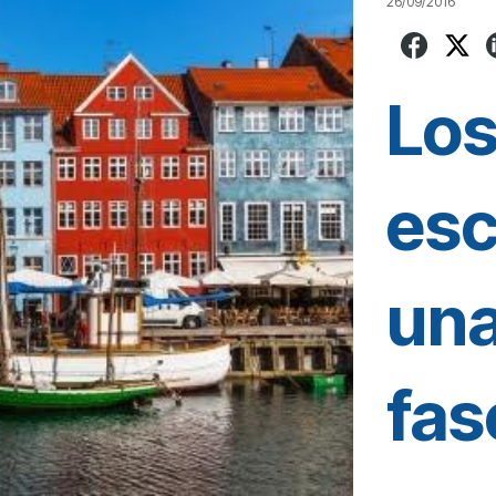
26/09/2016
Los
esc
una
fas