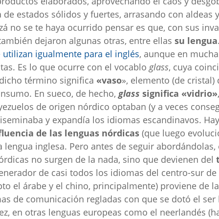
 productos elaborados, aprovechando el caos y desgo
a de estados sólidos y fuertes, arrasando con aldeas 
izá no se te haya ocurrido pensar es que, con sus inva
ambién dejaron algunas otras, entre ellas
su lengua
utilizan igualmente para el inglés
, aunque en mucha
tas. Es lo que ocurre con el vocablo
glass
, cuya coinc
dicho término significa
«vaso
», elemento (de cristal)
onsumo. En sueco, de hecho,
glass
significa «vidrio»
yezuelos de origen nórdico optaban (y a veces conseg
 diseminaba y expandía los idiomas escandinavos. Ha
fluencia de las lenguas nórdicas
(que luego evoluci
a lengua inglesa. Pero antes de seguir abordándolas,
órdicas no surgen de la nada, sino que devienen del
generador de casi todos los idiomas del centro-sur d
to el árabe y el chino, principalmente) proviene de l
mas de comunicación regladas con que se dotó el ser
vez, en otras lenguas europeas como el neerlandés (h