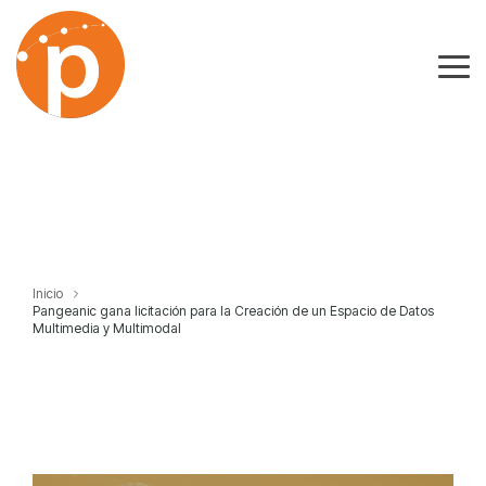
Skip
to
the
Tog
main
Me
content.
Inicio
Pangeanic gana licitación para la Creación de un Espacio de Datos
Multimedia y Multimodal