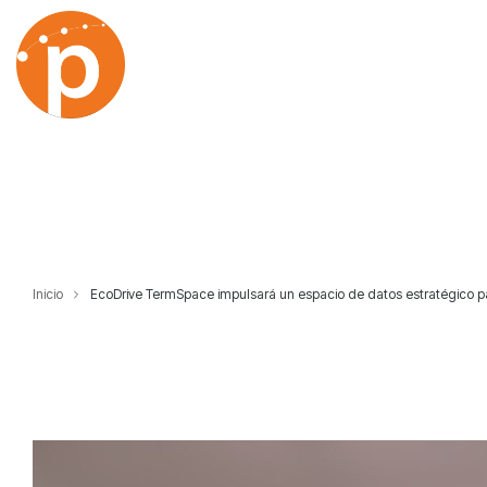
Skip
to
the
main
content.
Inicio
EcoDrive TermSpace impulsará un espacio de datos estratégico p