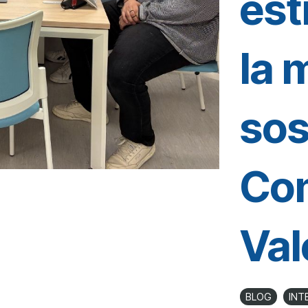
est
la 
sos
Co
Val
BLOG
INT