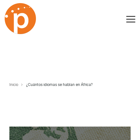
Skip
to
the
Tog
main
Me
content.
Inicio
¿Cuántos idiomas se hablan en África?