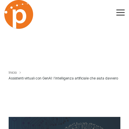
Skip
to
the
Tog
main
Me
content.
Inicio
Assistenti virtuali con GenAI: l’intelligenza artificiale che aiuta davvero