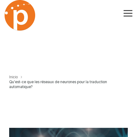
Skip
to
the
Tog
main
Me
content.
Inicio
Qu'est-ce que les réseaux de neurones pour la traduction
automatique?