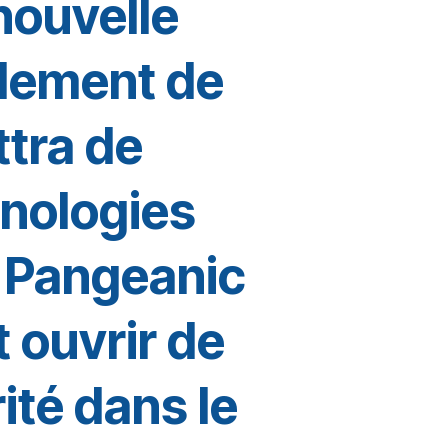
 nouvelle
blement de
ttra de
hnologies
r Pangeanic
 ouvrir de
té dans le