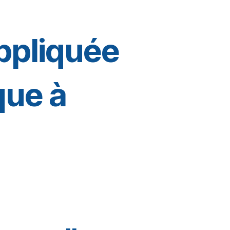
appliquée
que à