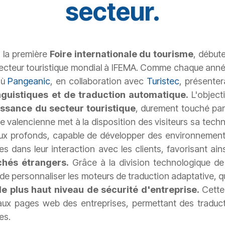
secteur.
, la première
Foire internationale du tourisme
, début
ecteur touristique mondial à IFEMA. Comme chaque année,
où
Pangeanic
, en collaboration avec
Turistec
, présenter
nguistiques et de traduction automatique.
L'object
issance du secteur touristique
, durement touché par 
rise valencienne met à la disposition des visiteurs sa tec
 profonds, capable de développer des environnements d'
ises dans leur interaction avec les clients, favorisant ain
chés étrangers.
Grâce à la division technologique d
 de personnaliser les moteurs de traduction adaptative, 
e plus haut niveau de sécurité d'entreprise.
Cette 
ux pages web des entreprises, permettant des traduct
es.