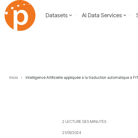
Skip
to
Datasets
AI Data Services
the
main
content.
Inicio
Intelligence Artificielle appliquée à la traduction automatique à F
2 LECTURE DES MINUTES
21/05/2024