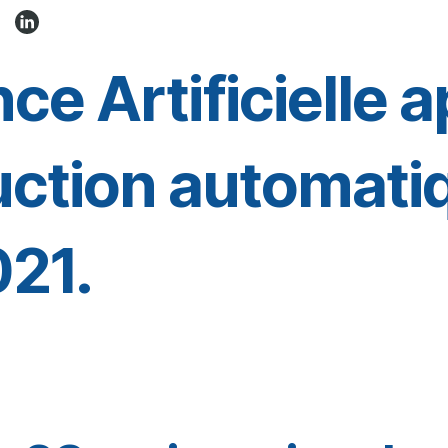
nce Artificielle 
duction automati
021.