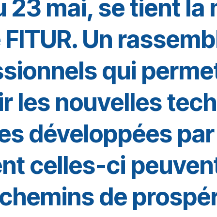
 23 mai, se tient la
e FITUR. Un rassem
sionnels qui perme
r les nouvelles tec
ues développées pa
t celles-ci peuvent
chemins de prospéri