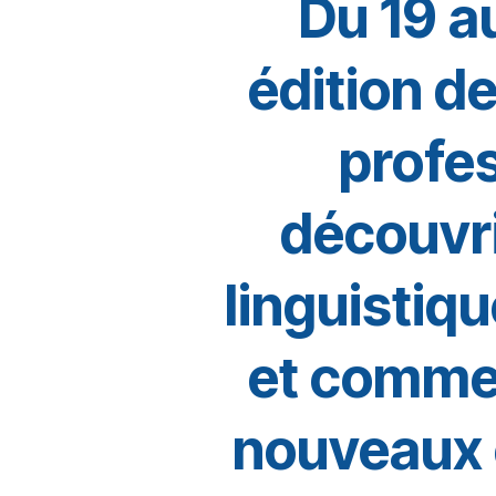
Du 19 au
édition d
profes
découvri
linguistiq
et commen
nouveaux 