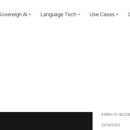
Sovereign AI
Language Tech
Use Cases
8 MINUTE GELES
22/09/2023