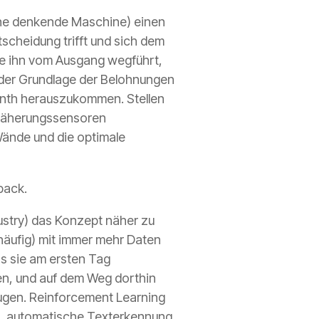
keine denkende Maschine) einen
scheidung trifft und sich dem
die ihn vom Ausgang wegführt,
f der Grundlage der Belohnungen
rinth herauszukommen. Stellen
n Näherungssensoren
 Wände und die optimale
back.
ustry)
das Konzept näher zu
 häufig) mit immer mehr Daten
ass sie am ersten Tag
gen, und auf dem Weg dorthin
zugen. Reinforcement Learning
n, automatische Texterkennung