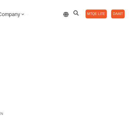
Company
MTQE LITE
DAAIT
EN