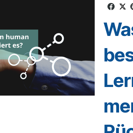
Was
bes
Ler
me
Rüc