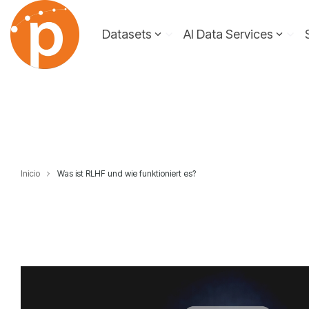
Skip
to
Datasets
AI Data Services
the
main
content.
Inicio
Was ist RLHF und wie funktioniert es?