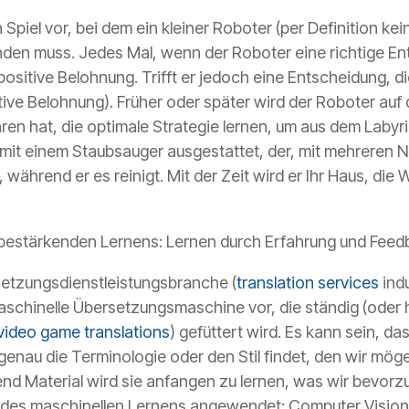
in Spiel vor, bei dem ein kleiner Roboter (per Definition 
den muss. Jedes Mal, wenn der Roboter eine richtige Ent
 positive Belohnung. Trifft er jedoch eine Entscheidung, 
ative Belohnung). Früher oder später wird der Roboter au
hren hat, die optimale Strategie lernen, um aus dem Laby
st mit einem Staubsauger ausgestattet, der, mit mehrere
, während er es reinigt. Mit der Zeit wird er Ihr Haus, die
bestärkenden Lernens
: Lernen durch Erfahrung und Feed
etzungsdienstleistungsbranche
(
translation services
ind
 maschinelle Übersetzungsmaschine vor, die ständig (oder
video game translations
) gefüttert wird. Es kann sein, d
t genau die Terminologie oder den Stil findet, den wir mö
end Material wird sie anfangen zu lernen, was wir bevor
he des maschinellen Lernens angewendet: Computer Visio