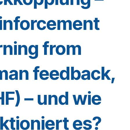
inforcement
rning from
man feedback,
F) – und wie
ktioniert es?