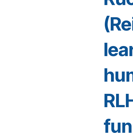
(Re
lea
hu
RLH
fun