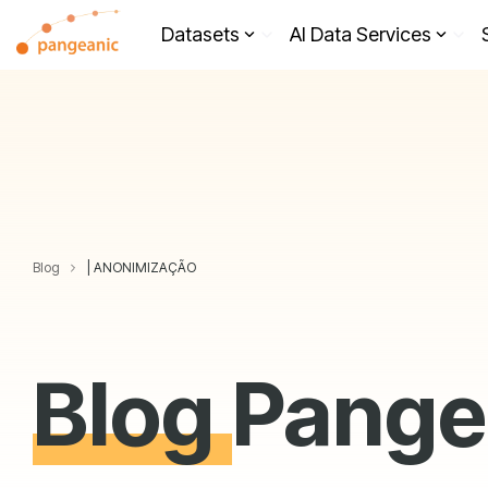
Skip
to
Datasets
AI Data Services
the
main
content.
Blog
| ANONIMIZAÇÃO
Blog
Pange