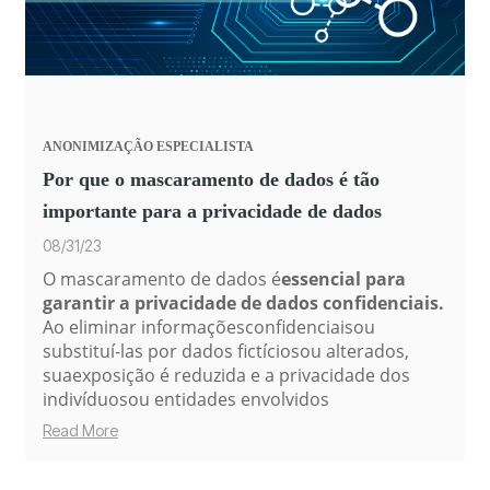
ANONIMIZAÇÃO
ESPECIALISTA
Por que o mascaramento de dados é tão
importante para a privacidade de dados
08/31/23
O
mascaramento
de
dados
é
essencial para
garantir a privacidade de dados confidenciais
.
Ao
eliminar
informações
confidenciais
ou
substituí-las por dados
fictícios
ou
alterados,
sua
exposição
é
reduzida
e a
privacidade
dos
indivíduos
ou
entidades
envolvidos
Read More