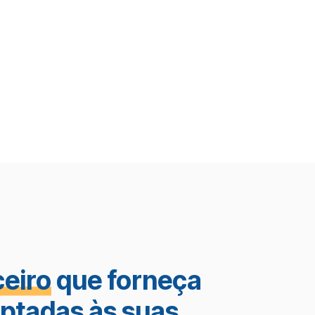
ceiro
que forneça
aptadas às suas