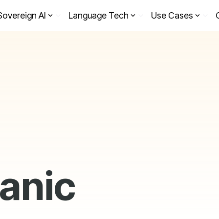
Sovereign AI
Language Tech
Use Cases
anic