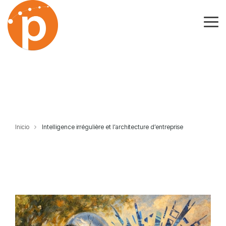
Skip
to
the
Tog
main
Me
content.
Inicio
Intelligence irrégulière et l’architecture d’entreprise