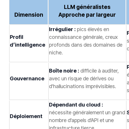
LLM généralistes
Dimension
Approche par largeur
Irrégulier :
pics élevés en
Profil
connaissance générale, creux
s
d’intelligence
profonds dans des domaines de
d
niche.
Boîte noire :
difficile à auditer,
é
Gouvernance
avec un risque de dérives ou
d’hallucinations imprévisibles.
s
Dépendant du cloud :
nécessite généralement un grand
Déploiement
nombre d’appels d’API et une
s
infrastructure tierce.